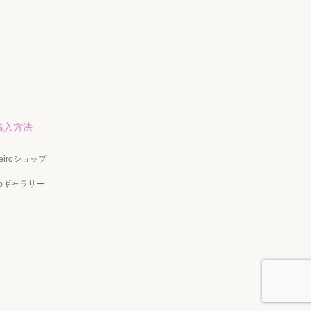
購入方法
eiroショップ
iroギャラリー