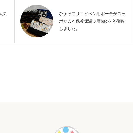
人気
ひょっこりエピペン用ポーチがスッ
。
ポリ入る保冷保温３層bagを入荷致
しました。