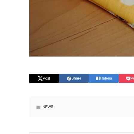
Post
Share
Hatena
P
NEWS