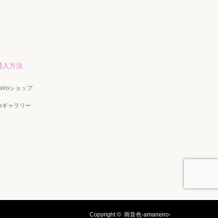
購入方法
eiroショップ
iroギャラリー
Copyright ©
雨音色-amaneiro-