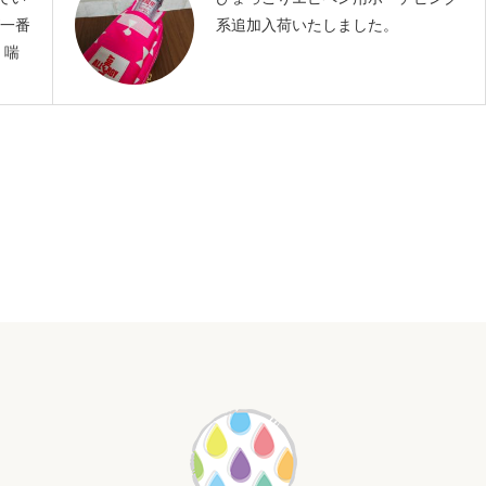
が一番
系追加入荷いたしました。
 喘
ス症