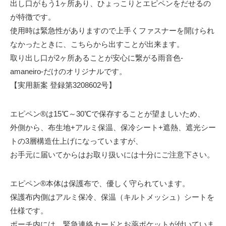
出し口がもう1ヶ所あり、ひょっこりとエピペンをだせるの
が特徴です。
使用時は緊急性がありますので上手くファスナーを開けられ
なかったときに、こちらから出すことが出来ます。
取り出し口が2ヶ所あることが安心に繋がる雨音色-
amaneiro-だけのオリジナルです。
【実用新案 登録第3208602号】
エピペン®は15℃～30℃で保存することが望ましいため、
外側から、布生地+アルミ保温、保冷シート+遮熱、遮光シー
トの3層構造仕上げになっていますが、
お手元に届いてからはお取り扱いには十分にご注意下さい。
エピペン®本体は保護布で、優しく守られています。
保護布内側はアルミ保冷、保温（キルトメッシュ）シートを
仕様です。
ポーチ内には、緊急連絡カードとお薬ポケットが付いていま